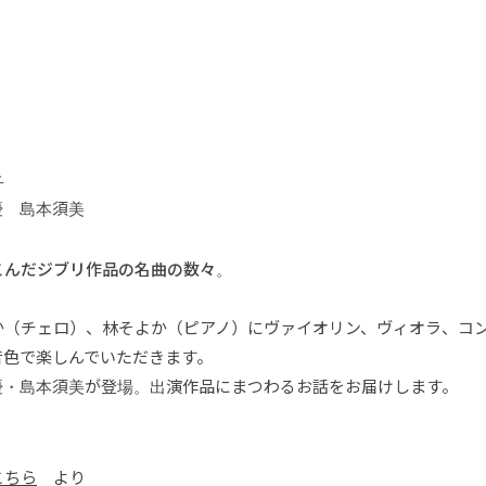
子
優 島本須美
こんだジブリ作品の名曲の数々。
か（チェロ）、林そよか（ピアノ）にヴァイオリン、ヴィオラ、コ
音色で楽しんでいただきます。
優・島本須美が登場。出演作品にまつわるお話をお届けします。
こちら
より