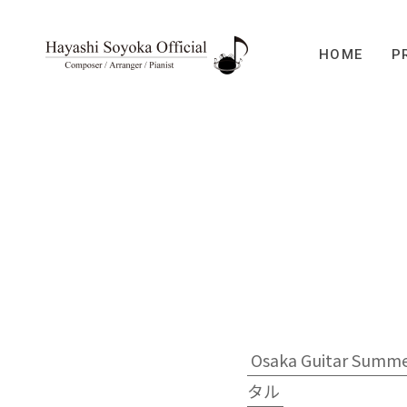
HOME
P
Osaka Guitar 
タル